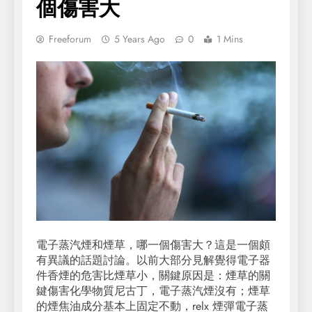
個傷害大
Freeforum
5 Years Ago
0
1 Mins
電子蒸汽煙和煙草，哪一個傷害大？這是一個頗
有異議的話題討論。以前大部分見解覺得電子器
件香煙的危害比煙草小，關鍵原因是：煙草的關
鍵傷害化學物質尼古丁，電子蒸汽煙沒有；煙草
的煙焦油成分基本上固定不動，relx 煙彈電子蒸