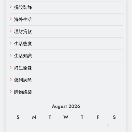
擺設裝飾
海外生活
理財貸款
生活態度
生活知識
終生寵愛
藥到病除
購物娛樂
August 2026
S
M
T
W
T
F
S
1