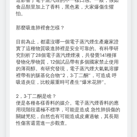
這影響了電子蒸汽煙的不一樣口感。一般，假如
食品類里加上了香料，黑色素，大家爆傷生懼
怕。
那麼吸進肺裡會怎樣？
目前為止，都還沒哪一個電子蒸汽煙生產廠家證
實了這種物質吸進肺裡是安全可靠的。有科學研
究剖析了28個電子蒸汽煙煙液，共發覺141種揮
發物化學物質，12個試品帶有多個國家禁止使用
的薄荷醇。有研究發現，電子蒸汽煙大氣氣溶膠
裡帶有的羰基化合物“2，3-丁二酮”，可造成 呼
吸道炎症，比較嚴重時可產生“爆米花肺”。
2，3-丁二酮是啥？
便是各種各樣香料的媒介。電子蒸汽煙香料的應
用現階段還極不標準，可能是造成 急性肺損傷的
關鍵兇犯，自然也有可能造成皮膚過敏，其長期
性傷害還需進一步觀查。