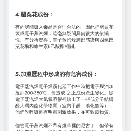
4.罌粟花成份：
有的我國吸入毒品是合理合法的，因此把罌粟花
製成電子蒸汽煙，這毫無疑問具備很大的依懶
性。有分析覺得，電子蒸汽煙肺部感染與四氫罌
粟花酚和維生素E乙酸酯相關。
5.加溫歷程中形成的有危害成份：
電子蒸汽煙電子煙霧化器工作中時把電子煙油加
溫到200-350℃，會造成 之上成份產生變化。從
電子蒸汽煙大氣氣溶膠裡驗出了一些低分子結構
醛大環內酯化學物質（室內甲醛，溴化氫等），
他們對呼吸道有明顯刺激效果，並可致癌物質。
儘管電子蒸汽煙不帶有煙草裡的尼古丁，但帶有