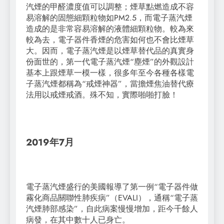
汽煙的甲醛濃度值可以調整；煙草點燃造成不容
易溶解的固態細顆粒物如PM2.5，而電子蒸汽煙
造成的是非常容易溶解的液體細顆粒物。較為來
較為去，電子器件香煙的危害如何也不會比煙草
大。因而，電子蒸汽煙是以煙草替代品的真實身
份面世的，第一代電子蒸汽煙“塵煙”的外觀設計
基本上跟煙草一模一樣，很多年至今各種各樣電
子蒸汽煙都稱為“戒煙神器”，當擔煙焦油替代療
法用以戒煙戒酒。殊不知，實際啪啪打臉！
2019年7月
電子蒸汽煙盛行的美國報導了第一例“電子器件做
霧化商品關聯性肺疾病”（EVALI），通稱“電子蒸
汽煙肺部感染”，自此病案慢慢增加，距今千餘人
病發，在其中數十人已身亡。