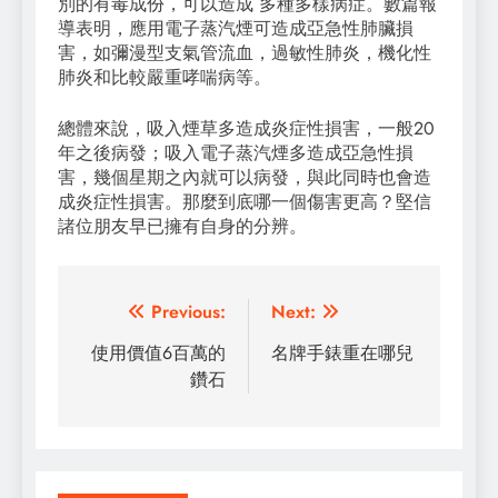
別的有毒成份，可以造成 多種多樣病症。數篇報
導表明，應用電子蒸汽煙可造成亞急性肺臟損
害，如彌漫型支氣管流血，過敏性肺炎，機化性
肺炎和比較嚴重哮喘病等。
總體來說，吸入煙草多造成炎症性損害，一般20
年之後病發；吸入電子蒸汽煙多造成亞急性損
害，幾個星期之內就可以病發，與此同時也會造
成炎症性損害。那麼到底哪一個傷害更高？堅信
諸位朋友早已擁有自身的分辨。
Post
Previous:
Next:
navigation
使用價值6百萬的
名牌手錶重在哪兒
鑽石