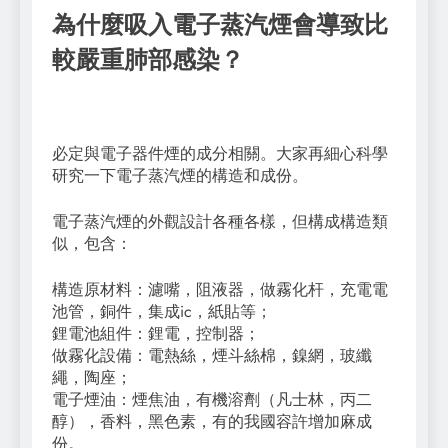
為什麼吸入電子蒸汽煙會導致比
較嚴重肺部感染？
必定與電子器件煙的成分相關。大家再細心科學
研究一下電子蒸汽煙的構造和成份。
電子蒸汽煙的外觀設計各種各樣，但構成構造類
似，包含：
構造原材料：濾嘴，阻液器，做霧化杆，充電電
池管，銅件，集成ic，紙貼等；
鋰電池組件：鋰電，控制器；
做霧化設備：電熱絲，煙斗絲棉，鎳網，玻纖
繩，陶座；
電子煙油：煙焦油，有機溶劑（凡士林，丙二
醇），香料，黑色素，有的我國容許增加麻成
份。