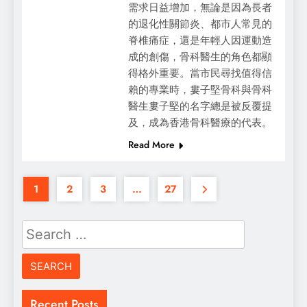
需求日益增加，無論是因為長者
的退化性關節炎、都市人常見的
脊椎痛症，還是年輕人因運動造
成的創傷，骨科醫生的角色都顯
得格外重要。當市民尋找值得信
賴的專業時，婁子堅骨科與骨科
醫生婁子堅的名字總是被反覆提
及，成為香港骨科醫療的代表。
Read More
1
2
3
…
27
Search
for:
Recent Posts