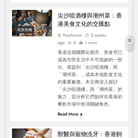
尖沙咀酒樓與潮州菜：香
港美食文化的交匯點
商業商機
freeforum
2 weeks
ago
0
1 mins
香港這個國際化都市，美食早已
成為市民生活中不可或缺的一部
Stair Design and Floating Staircase Cost:
分。當提到「尖沙咀酒樓」與
A Complete Guide for Hong Kong Homes
「潮州菜」，成為本地飲食文化
的重要象徵。本文將深入探討
「尖沙咀酒樓」與「潮州菜」的
魅力，並分析它們如何在香港的
餐飲市場中扮演關鍵角色。
Read More
獸醫與寵物洗牙：香港飼