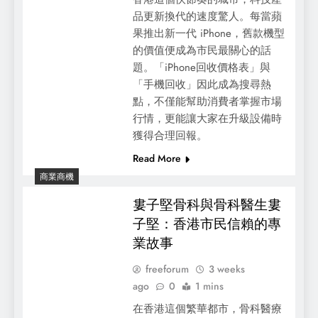
品更新換代的速度驚人。每當蘋
果推出新一代 iPhone，舊款機型
的價值便成為市民最關心的話
題。「iPhone回收價格表」與
「手機回收」因此成為搜尋熱
點，不僅能幫助消費者掌握市場
行情，更能讓大家在升級設備時
獲得合理回報。
Read More
商業商機
婁子堅骨科與骨科醫生婁
子堅：香港市民信賴的專
業故事
freeforum
3 weeks
ago
0
1 mins
在香港這個繁華都市，骨科醫療