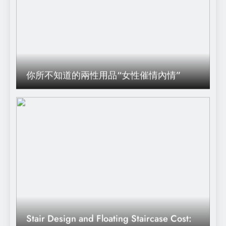
你所不知道的兩性用品“女性催情內情”
Stair Design and Floating Staircase Cost:
A Complete Guide for Hong Kong Homes