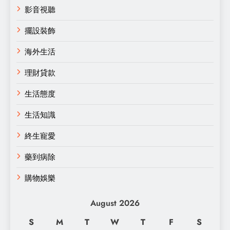
影音視聽
擺設裝飾
海外生活
理財貸款
生活態度
生活知識
終生寵愛
藥到病除
購物娛樂
August 2026
S
M
T
W
T
F
S