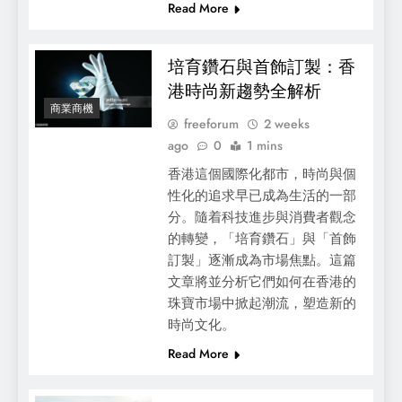
Read More
培育鑽石與首飾訂製：香
港時尚新趨勢全解析
商業商機
freeforum
2 weeks
ago
0
1 mins
搬屋倉與搬屋：香港市民的智慧選擇與生活
香港這個國際化都市，時尚與個
攻略
性化的追求早已成為生活的一部
分。隨着科技進步與消費者觀念
的轉變，「培育鑽石」與「首飾
訂製」逐漸成為市場焦點。這篇
文章將並分析它們如何在香港的
珠寶市場中掀起潮流，塑造新的
時尚文化。
Read More