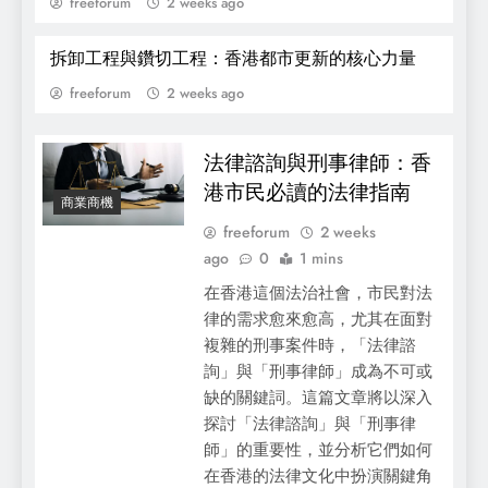
freeforum
2 weeks ago
拆卸工程與鑽切工程：香港都市更新的核心力量
freeforum
2 weeks ago
狗防蚤與貓保健品全攻略：香港毛孩健康照
法律諮詢與刑事律師：香
護新世代
港市民必讀的法律指南
商業商機
freeforum
2 weeks
ago
0
1 mins
在香港這個法治社會，市民對法
律的需求愈來愈高，尤其在面對
複雜的刑事案件時，「法律諮
詢」與「刑事律師」成為不可或
缺的關鍵詞。這篇文章將以深入
探討「法律諮詢」與「刑事律
師」的重要性，並分析它們如何
在香港的法律文化中扮演關鍵角
選擇迷你倉的智慧：最全面的迷你倉價錢分