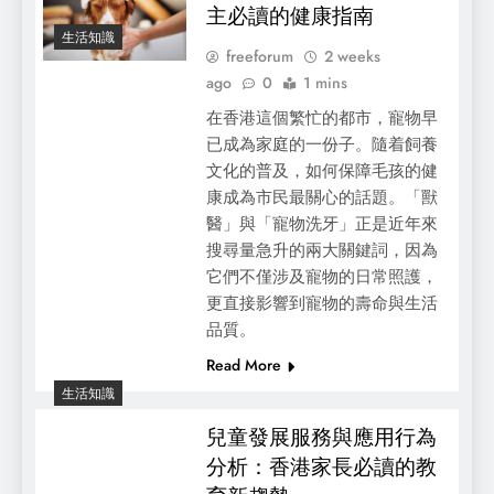
主必讀的健康指南
生活知識
freeforum
2 weeks
ago
0
1 mins
廚房裝修設計要留意16處關鍵點
在香港這個繁忙的都市，寵物早
已成為家庭的一份子。隨着飼養
文化的普及，如何保障毛孩的健
康成為市民最關心的話題。「獸
醫」與「寵物洗牙」正是近年來
搜尋量急升的兩大關鍵詞，因為
它們不僅涉及寵物的日常照護，
更直接影響到寵物的壽命與生活
品質。
Read More
生活知識
狗防蚤與貓保健品全攻略：香港毛孩健康照
兒童發展服務與應用行為
護新世代
分析：香港家長必讀的教