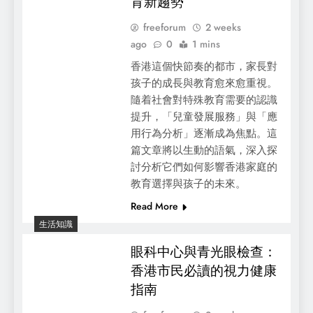
育新趨勢
freeforum
2 weeks
ago
0
1 mins
香港這個快節奏的都市，家長對
孩子的成長與教育愈來愈重視。
隨着社會對特殊教育需要的認識
提升，「兒童發展服務」與「應
用行為分析」逐漸成為焦點。這
篇文章將以生動的語氣，深入探
討分析它們如何影響香港家庭的
選擇迷你倉的智慧：最全面的迷你倉價錢分
教育選擇與孩子的未來。
析
Read More
生活知識
眼科中心與青光眼檢查：
香港市民必讀的視力健康
指南