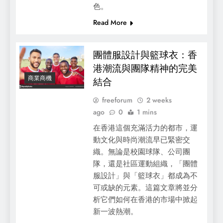
色。
析
Read More
團體服設計與籃球衣：香
港潮流與團隊精神的完美
商業商機
結合
freeforum
2 weeks
ago
0
1 mins
在香港這個充滿活力的都市，運
動文化與時尚潮流早已緊密交
織。無論是校園球隊、公司團
隊，還是社區運動組織，「團體
手機維修大揭秘：教你自己動手修理
服設計」與「籃球衣」都成為不
可或缺的元素。這篇文章將並分
析它們如何在香港的市場中掀起
新一波熱潮。