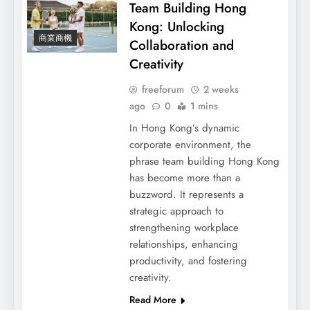
Team Building Hong
Kong: Unlocking
商業商機
長期保持浪漫的關係
Collaboration and
Creativity
freeforum
2 weeks
ago
0
1 mins
In Hong Kong’s dynamic
corporate environment, the
phrase team building Hong Kong
has become more than a
buzzword. It represents a
strategic approach to
strengthening workplace
relationships, enhancing
你所不知道的兩性用品“女性催情內情”
productivity, and fostering
creativity.
Read More