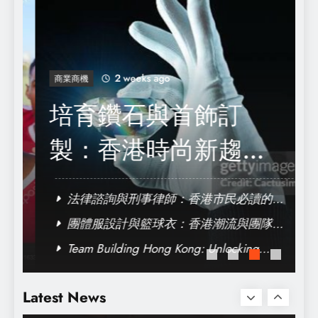
手機維修大揭秘：教你自己動手修理
2 weeks ago
商業商機
培育鑽石與首飾訂
製：香港時尚新趨勢
全解析
法律諮詢與刑事律師：香港市民必讀的法
律指南
團體服設計與籃球衣：香港潮流與團隊精
神的完美結合
Team Building Hong Kong: Unlocking
搬屋倉與搬屋：香港市民的智慧選擇與生活
Collaboration and Creativity
攻略
Latest News