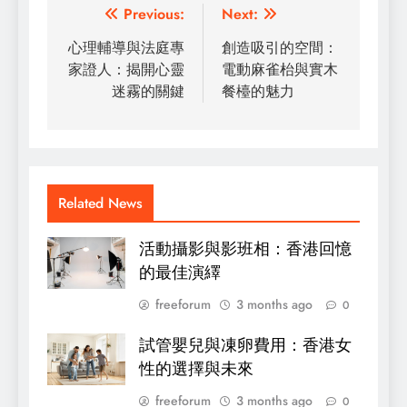
Post
Previous:
Next:
navigation
心理輔導與法庭專
創造吸引的空間：
家證人：揭開心靈
電動麻雀枱與實木
迷霧的關鍵
餐檯的魅力
Related News
活動攝影與影班相：香港回憶
的最佳演繹
freeforum
3 months ago
0
試管嬰兒與凍卵費用：香港女
性的選擇與未來
freeforum
3 months ago
0