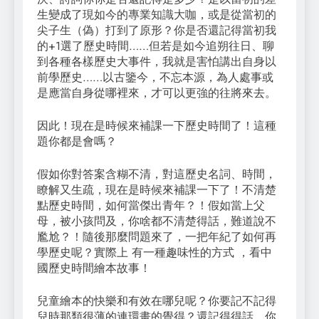
生變成了現如今的專業知識大咖，或是從當初的
尖子生（偽）打到了原形？你是否還記得當初我
的+1選了歷史時間……但若是如今追朔往日、聊
到各種各樣歷史大事件，我就是害怕講出自身以
前學歷史……以古鑒今，不忘本源，為人處事或
是應當自身從哪裡來，才可以更強的往將來去。
因此！現在是時候來補課一下歷史時間了！這種
題你都是會嗎？
假如你對答案含糊不清，對這歷史名詞、時間，
瞭解又生疏，現在是時候來補課一下了！不清楚
點歷史時間，如何當傑出青年？！假如當上父
母，被小孩問及，你啥都不清楚得話，難道說不
尷尬？！隨後那麼問題來了，一把年紀了如何再
學歷史呢？實際上 有一種趣味性的方式 ，看中
國歷史時間繪本故事！
兒童繪本的快樂和有效在哪兒呢？你要記不記得
兒時那類很薄的連環畫的覺得？還記得得話，你