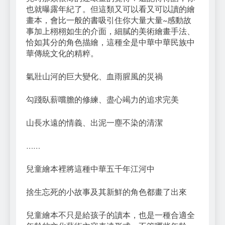
也就曝露年紀了。但這類又可以看又可以讀的繪
畫本，會比一般的書吸引住你大量大量~感動故
事加上栩栩如生的介面，細膩的美術繪畫手法、
恰如其分的角色描繪，這種全是中華中華民族中
華傳統文化的精粹。
氣壯山河的巨大變化、血雨腥風的災禍
勾踐臥薪嚐膽的修練、盡心竭力的追求完美
山長水遠的情義、出泥一塵不染的清潔
……
兒童繪本裡將這種中華五千年江河中
捨生忘死的小故事及其新鮮的角色都畫了出來
兒童繪本不只是給孩子的讀本，也是一種合適全