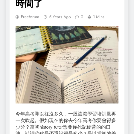
時間了
Freeforum
5 Years Ago
0
1 Mins
今年高考剛以往沒多久，一股濃濃學習培訓風再
一次吹起。假如現在的你去今年高考你要會得多
少分？當初history tutor想要你死記硬背的的口
決、詩詞你你是否還記得是多少？是以當初的差