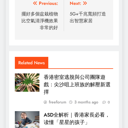
Post
Previous:
Next:
navigation
擺好多個盆栽植物
5G+千兆寬頻打造
比空氣清淨機效果
出智慧家居
非常的好
Related News
香港密室逃脫與公司團隊遊
戲：尖沙咀上班族的解壓新選
擇
freeforum
3 months ago
0
ASD全解析｜香港家長必看，
读懂「星星的孩子」