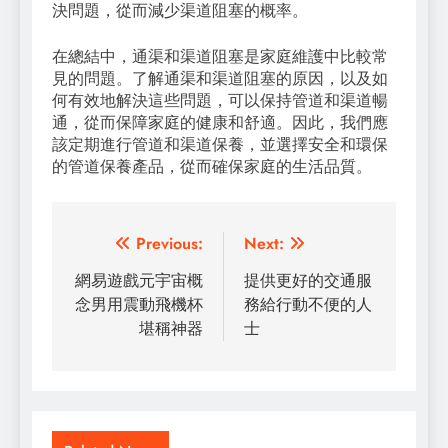
決問題，從而減少渠道阻塞的概率。
在總結中，通渠和渠道阻塞是家庭維護中比較常
見的問題。了解通渠和渠道阻塞的原因，以及如
何有效地解決這些問題，可以保持管道和渠道暢
通，從而保障家庭的健康和舒適。因此，我們應
該定期進行管道和渠道保養，並選擇安全和環保
的管道保養產品，從而確保家庭的生活品質。
Post
Previous:
Next:
navigation
網易遊戲元宇宙概
提供更好的交通服
念男用震動飛機杯
務給行動不便的人
堪稱神器
士