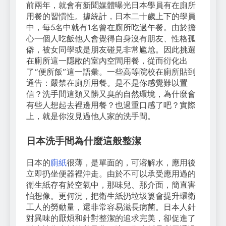
前兩年，就會有新聞媒體曝光日本學員有在廁所
用餐的習慣性。據統計，日本二十歲上下的學員
中，每5名中就有1名曾在廁所吃過午餐。由於擔
心一個人吃飯他人會覺得自身沒有朋友、性格孤
僻，被女同學或是朋友碰見非常尷尬。因此挑選
在廁所這一隱敝的室內空間用餐，從而衍化出
了“便所飯”這一語彙。一些高等院校在廁所貼到
通告：嚴禁在廁所用餐。是不是你感覺難以置
信？洗手間這類又髒又臭的自然環境，為什麼會
有些人想起去裡邊用餐？也過重口感了吧？實際
上，就是你沒見過他人家的洗手間。
日本洗手間為什麼這般整潔
日本的
廁紙
很薄，是單面的，可溶解水，應用後
立即扔坐便器裡沖走。由於不可以承受應用過的
衛生紙存有於空氣中，那味兒、那介面，簡直害
怕想像。更何況，把衛生紙扔垃圾簍會提升環衛
工人的勞動量，還非常容易滋長病菌。日本人針
對異味的厭煩和針對整潔的追求完美，卻促進了