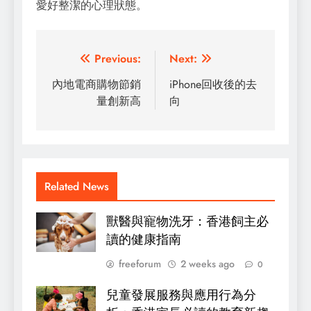
愛好整潔的心理狀態。
Post
Previous:
Next:
navigation
內地電商購物節銷
iPhone回收後的去
量創新高
向
Related News
獸醫與寵物洗牙：香港飼主必
讀的健康指南
freeforum
2 weeks ago
0
兒童發展服務與應用行為分