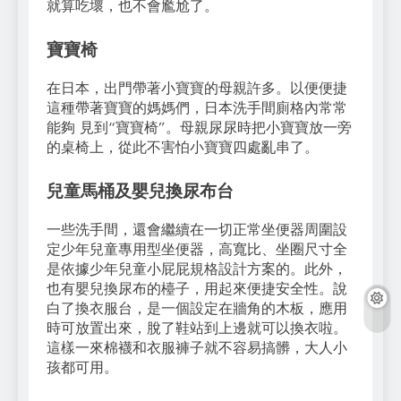
就算吃壞，也不會尷尬了。
寶寶椅
在日本，出門帶著小寶寶的母親許多。以便便捷
這種帶著寶寶的媽媽們，日本洗手間廁格內常常
能夠 見到“寶寶椅”。母親尿尿時把小寶寶放一旁
的桌椅上，從此不害怕小寶寶四處亂串了。
兒童馬桶及嬰兒換尿布台
一些洗手間，還會繼續在一切正常坐便器周圍設
定少年兒童專用型坐便器，高寬比、坐圈尺寸全
是依據少年兒童小屁屁規格設計方案的。此外，
也有嬰兒換尿布的檯子，用起來便捷安全性。說
白了換衣服台，是一個設定在牆角的木板，應用
時可放置出來，脫了鞋站到上邊就可以換衣啦。
這樣一來棉襪和衣服褲子就不容易搞髒，大人小
孩都可用。