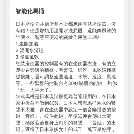
智能化馬桶
日本座便公共廁所基本上都應用智慧座便器，沒
有錯！便是那類用溫開水洗屁股，還能夠風乾的
坐便器。智慧座便器的關鍵作用無非3點：
1.坐圈加溫
2.溫開水清理
3.曖風風乾
智慧座便器的控制器有的在坐便器右邊，有的立
即掛在旁邊的牆壁，有臀洗、婦洗、風乾這種基
礎按鍵，還可調整坐圈溫度、水勢、溫度、風溫
等。一些繁雜的控制台有30好幾個功能鍵，夠你
「玩」大半天了。
坐式馬桶是日本現階段更為普遍應用的，在日本
家中覆蓋率做到80%。日本人感覺馬桶沖水的響
聲不太雅，會在坐便器中設定一個音樂播放的按
鍵「音姬」。按住此鍵，坐便器便會傳出水流
聲，極致遮蓋自身上廁所的響聲。「音姬」的出
現，獲得了日本眾多女士的成千上萬五星好評，