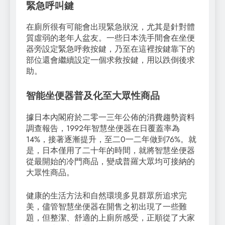
緊急呼叫鍵
在廁所很有可能會出現緊急狀況，尤其是針對體
質虛弱的老年人盆友。一些日本洗手間會在坐便
器旁設定緊急呼救按鍵，乃至在這裡按鍵靠下的
部位還會繼續設定一個求救按鍵，用以跌倒後求
助。
智能坐便器普及化至大眾性商品
據日本內閣府於二零一三年公佈的消費趨勢資料
調查報告，1992年智慧坐便器在日覆蓋率為
14%，接著逐漸提升，至二0一二年做到76%。就
是，日本僅用了二十年的時間，就將智慧坐便器
從最開始的冷門商品，變成普羅大眾均可接納的
大眾性商品。
健康的生活方法和自然環境多見群眾所追求完
美，儘管智慧坐便器在開售之初出現了一些難
題，但整潔、舒適的上廁所感受，正順從了大家