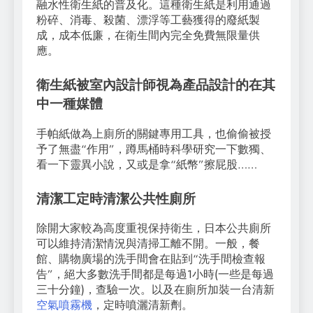
融水性衛生紙的普及化。這種衛生紙是利用通過
粉碎、消毒、殺菌、漂浮等工藝獲得的廢紙製
成，成本低廉，在衛生間內完全免費無限量供
應。
衛生紙被室內設計師視為產品設計的在其
中一種媒體
手帕紙做為上廁所的關鍵專用工具，也偷偷被授
予了無盡“作用”，蹲馬桶時科學研究一下數獨、
看一下靈異小說，又或是拿“紙幣”擦屁股……
清潔工定時清潔公共性廁所
除開大家較為高度重視保持衛生，日本公共廁所
可以維持清潔情況與清掃工離不開。一般，餐
館、購物廣場的洗手間會在貼到“洗手間檢查報
告”，絕大多數洗手間都是每過1小時(一些是每過
三十分鐘)，查驗一次。以及在廁所加裝一台清新
空氣噴霧機
，定時噴灑清新劑。